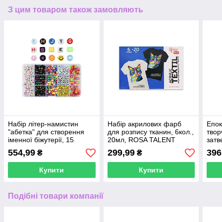
З цим товаром також замовляють
Набір літер-намистин
Набір акрилових фарб
Епок
"абетка" для створення
для розпису тканин, 6кол.,
твор
іменної біжутерії, 15
20мл, ROSA TALENT
затв
осередків
(1:1)
554,99
299,99
396
₴
₴
Купити
Купити
Подібні товари компанії