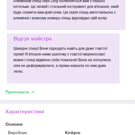
Алюмінієві спиці серії Zing полюбляться вам з першої
петельки. Це легкий і стильний інструмент для в'язання, який
буде служити вам довгі роки. Ця серія спиць виготовльона з
алюмінію і кожному номеру спиць відповідає свій колір.
Відгук майстра
Шикарні спиці! Вони підходять навіть для дуже товстої
пряжі! Я в'язали ними шапочку з товстої мериносової
вовни і спиці відмінно себе показали! Вони не погнулися,
ніяк не деформувалися, а пряжа ковзала по ним дуже
легко.
Приховати
Характеристики
Основні
Виробник
Knitpro