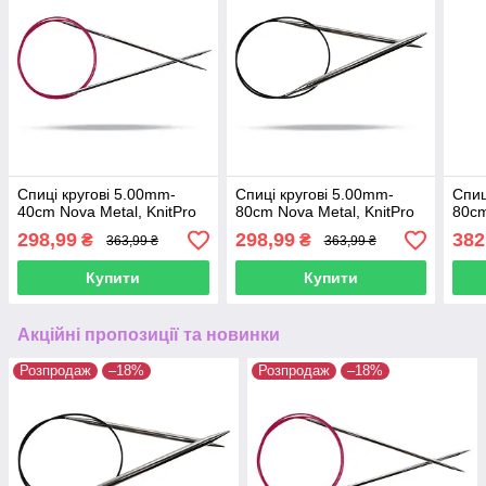
Спиці кругові 5.00mm-
Спиці кругові 5.00mm-
Спиц
40cm Nova Metal, KnitPro
80cm Nova Metal, KnitPro
80cm
298,99
298,99
382
₴
₴
363,99 ₴
363,99 ₴
Купити
Купити
Акційні пропозиції та новинки
Розпродаж
–18%
Розпродаж
–18%