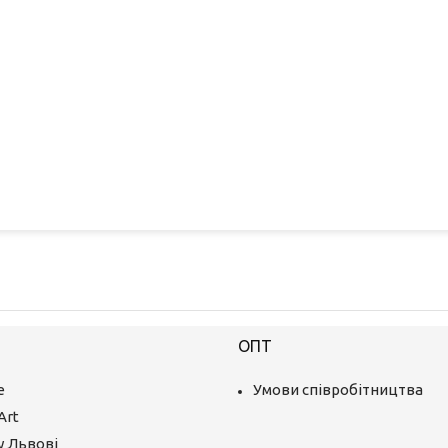
ОПТ
е
Умови співробітництва
Art
у Львові