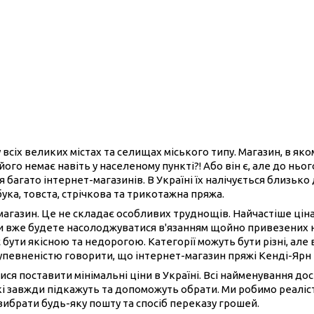
 всіх великих містах та селищах міського типу. Магазин, в як
його немає навіть у населеному пункті?! Або він є, але до нь
 багато інтернет-магазинів. В Україні їх налічується близько
бука, товста, стрічкова та трикотажна пряжа.
-магазин. Це не складає особливих труднощів. Найчастіше ці
ви вже будете насолоджуватися в'язанням щойно привезених 
 бути якісною та недорогою. Категорії можуть бути різні, але 
 упевненістю говорити, що інтернет-магазин пряжі Кенді-Ярн
ися поставити мінімальні ціни в Україні. Всі найменування до
і завжди підкажуть та допоможуть обрати. Ми робимо реаліст
вибрати будь-яку пошту та спосіб переказу грошей.