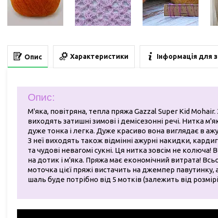
Характеристики
Інформація для 
Опис
Опис:
М'яка, повітряна, тепла пряжа Gazzal Super Kid Mohair. 
виходять затишні зимові і демісезонні речі. Нитка м'я
дуже тонка і легка. Дуже красиво вона виглядає в аж
З неї виходять також відмінні ажурні накидки, карди
та чудові невагомі сукні. Ця нитка зовсім не колюча!
на дотик і м'яка. Пряжа має економічний витрата! Всьог
моточка цієї пряжі вистачить на джемпер павутинку, 
шаль буде потрібно від 5 мотків (залежить від розмірі