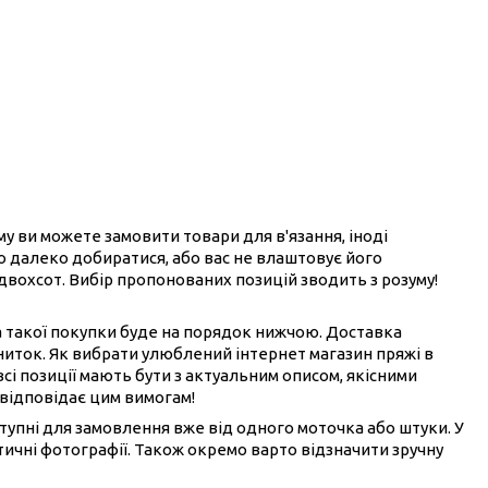
ому ви можете замовити товари для в'язання, іноді
ого далеко добиратися, або вас не влаштовує його
 двохсот. Вибір пропонованих позицій зводить з розуму!
на такої покупки буде на порядок нижчою. Доставка
ниток. Як вибрати улюблений інтернет магазин пряжі в
всі позиції мають бути з актуальним описом, якісними
 відповідає цим вимогам!
ступні для замовлення вже від одного моточка або штуки. У
ичні фотографії. Також окремо варто відзначити зручну