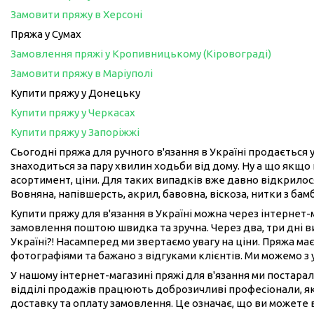
Замовити пряжу в Херсоні
Пряжа у Сумах
Замовлення пряжі у Кропивницькому (Кіровограді)
Замовити пряжу в Маріуполі
Купити пряжу у Донецьку
Купити пряжу у Черкасах
Купити пряжу у Запоріжжі
Сьогодні пряжа для ручного в'язання в Україні продається у
знаходиться за пару хвилин ходьби від дому. Ну а що якщо 
асортимент, ціни. Для таких випадків вже давно відкрилося
Вовняна, напівшерсть, акрил, бавовна, віскоза, нитки з бам
Купити пряжу для в'язання в Україні можна через інтернет
замовлення поштою швидка та зручна. Через два, три дні 
Україні?! Насамперед ми звертаємо увагу на ціни. Пряжа має
фотографіями та бажано з відгуками клієнтів. Ми можемо з
У нашому інтернет-магазині пряжі для в'язання ми постарал
відділі продажів працюють доброзичливі професіонали, як
доставку та оплату замовлення. Це означає, що ви можете 