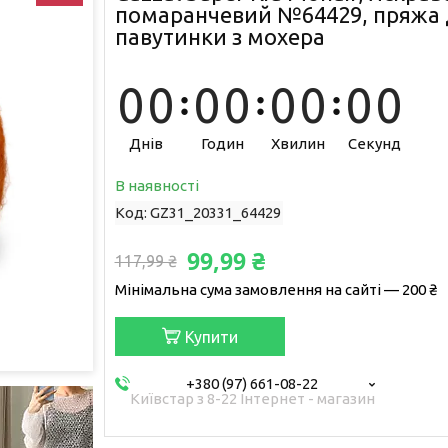
помаранчевий №64429, пряжа 
павутинки з мохера
0
0
0
0
0
0
0
0
Днів
Годин
Хвилин
Секунд
В наявності
Код:
GZ31_20331_64429
99,99 ₴
117,99 ₴
Мінімальна сума замовлення на сайті — 200 ₴
Купити
+380 (97) 661-08-22
Київстар з 8-22 Інтернет - магазин