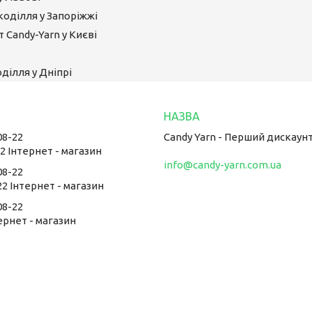
коділля у Запоріжжі
 Candy-Yarn у Києві
ділля у Дніпрі
08-22
Candy Yarn - Перший дискаун
22 Інтернет - магазин
info@candy-yarn.com.ua
08-22
22 Інтернет - магазин
08-22
тернет - магазин