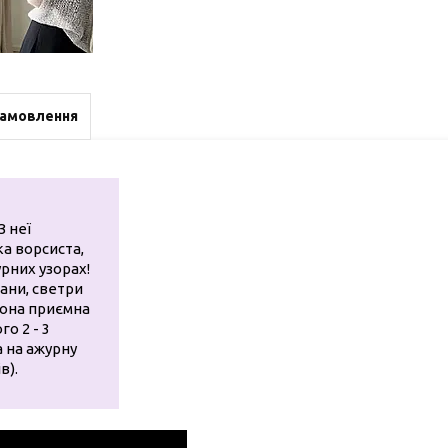
замовлення
З неї
ка ворсиста,
урних узорах!
гани, светри
 Вона приємна
о 2 - 3
а на ажурну
в).