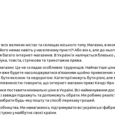
 всіх великих містах та селищах міського типу. Магазин, в як
його немає навіть у населеному пункті?! Або він є, але до нь
 багато інтернет-магазинів. В Україні їх налічується близько
бука, товста, стрічкова та трикотажна пряжа.
-магазин. Це не складає особливих труднощів. Найчастіше ці
ви вже будете насолоджуватися в'язанням щойно привезених 
 бути якісною та недорогою. Категорії можуть бути різні, але 
 упевненістю говорити, що інтернет-магазин пряжі Кенді-Ярн
ися поставити мінімальні ціни в Україні. Всі найменування до
і завжди підкажуть та допоможуть обрати. Ми робимо реаліст
вибрати будь-яку пошту та спосіб переказу грошей.
иробництва. Ми намагаємось підтримувати всі українські фабри
туємо у майбутнє своєї країни.