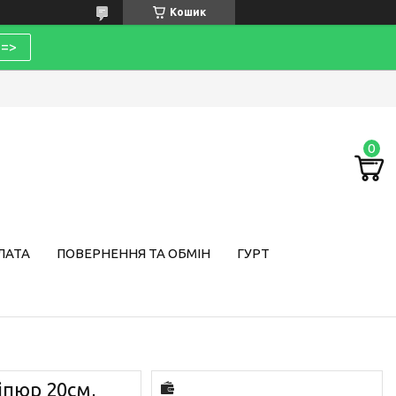
Кошик
=>
ЛАТА
ПОВЕРНЕННЯ ТА ОБМІН
ГУРТ
іпюр 20см,