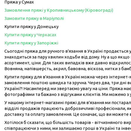
Пряжа у Сумах
Замовлення пряжі у Кропивницькому (Кіровограді)
Замовити пряжу в Маріуполі
Купити пряжу у Донецьку
Купити пряжу у Черкасах
Купити пряжу у Запоріжжі
Сьогодні пряжа для ручного в'язання в Україні продається у
знаходиться за пару хвилин ходьби від дому. Ну а що якщо 
асортимент, ціни. Для таких випадків вже давно відкрилося
Вовняна, напівшерсть, акрил, бавовна, віскоза, нитки з бам
Купити пряжу для в'язання в Україні можна через інтернет
замовлення поштою швидка та зручна. Через два, три дні 
Україні?! Насамперед ми звертаємо увагу на ціни. Пряжа має
фотографіями та бажано з відгуками клієнтів. Ми можемо з
У нашому інтернет-магазині пряжі для в'язання ми постарал
відділі продажів працюють доброзичливі професіонали, як
доставку та оплату замовлення. Це означає, що ви можете 
Хотілося б сказати, що більшість товарів - вітчизняного в
співпрацюючи з ними, ми залишаємо гроші в Україні та інвес