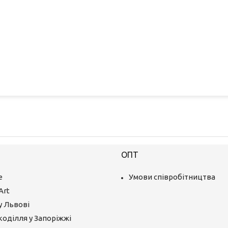
ОПТ
е
Умови співробітництва
Art
у Львові
коділля у Запоріжжі