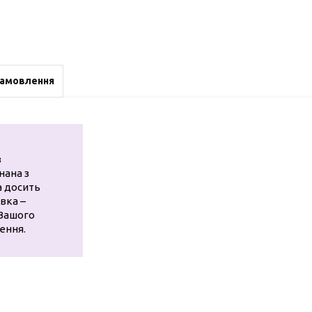
замовлення
з
нана з
а досить
авка –
 Вашого
ення.