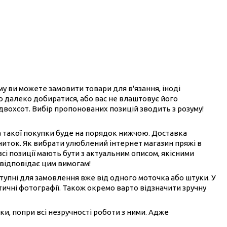
ому ви можете замовити товари для в'язання, іноді
ого далеко добиратися, або вас не влаштовує його
 двохсот. Вибір пропонованих позицій зводить з розуму!
на такої покупки буде на порядок нижчою. Доставка
ниток. Як вибрати улюблений інтернет магазин пряжі в
всі позиції мають бути з актуальним описом, якісними
 відповідає цим вимогам!
ступні для замовлення вже від одного моточка або штуки. У
ичні фотографії. Також окремо варто відзначити зручну
ки, попри всі незручності роботи з ними. Адже