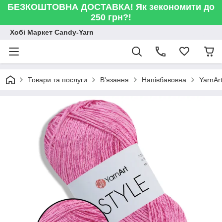
БЕЗКОШТОВНА ДОСТАВКА! Як зекономити до
250 грн?!
Хобі Маркет Candy-Yarn
Товари та послуги
В'язання
Напівбавовна
YarnAr