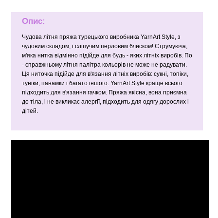
Опис:
Чудова літня пряжа турецького виробника YarnArt Style, з
чудовим складом, і сліпучим перловим блиском! Струмуюча,
м'яка нитка відмінно підійде для будь - яких літніх виробів. По
- справжньому літня палітра кольорів не може не радувати.
Ця ниточка підійде для в'язання літніх виробів: сукні, топіки,
туніки, панамки і багато іншого. YarnArt Style краще всього
підходить для в'язання гачком. Пряжа якісна, вона приємна
до тіла, і не викликає алергії, підходить для одягу дорослих і
дітей.