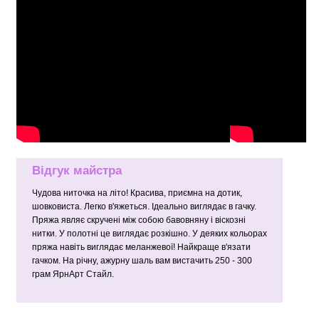
Відгук майстра
Чудова ниточка на літо! Красива, приємна на дотик,
шовковиста. Легко в'яжеться. Ідеально виглядає в гачку.
Пряжа являє скручені між собою бавовняну і віскозні
нитки. У полотні це виглядає розкішно. У деяких кольорах
пряжа навіть виглядає меланжевої! Найкраще в'язати
гачком. На річну, ажурну шаль вам вистачить 250 - 300
грам ЯрнАрт Стайл.