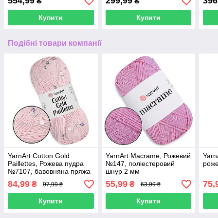
554,99
299,99
396
₴
₴
Купити
Купити
Подібні товари компанії
YarnArt Cotton Gold
YarnArt Macrame, Рожевий
Yarn
Paillettes, Рожева пудра
№147, поліестеровий
рож
№7107, бавовняна пряжа
шнур 2 мм
з пайєткою
84,99
55,99
75,
₴
₴
97,99 ₴
63,99 ₴
Купити
Купити