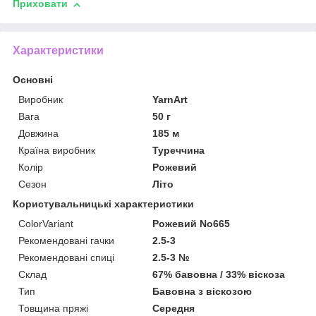
Приховати
Характеристики
Основні
Виробник
YarnArt
Вага
50 г
Довжина
185 м
Країна виробник
Туреччина
Колір
Рожевий
Сезон
Літо
Користувальницькі характеристики
ColorVariant
Рожевий No665
Рекомендовані гачки
2.5-3
Рекомендовані спиці
2.5-3 №
Склад
67% бавовна / 33% віскоза
Тип
Бавовна з віскозою
Товщина пряжі
Середня