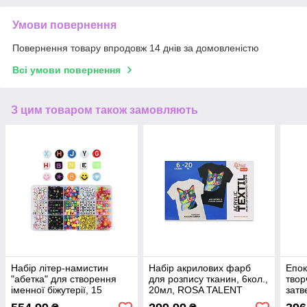
Умови повернення
Повернення товару впродовж 14 днів за домовленістю
Всі умови повернення
З цим товаром також замовляють
Набір літер-намистин
Набір акрилових фарб
Епок
"абетка" для створення
для розпису тканин, 6кол.,
твор
іменної біжутерії, 15
20мл, ROSA TALENT
затв
осередків
(1:1)