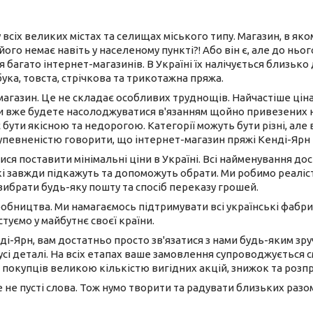
 всіх великих містах та селищах міського типу. Магазин, в як
його немає навіть у населеному пункті?! Або він є, але до нь
 багато інтернет-магазинів. В Україні їх налічується близько
бука, товста, стрічкова та трикотажна пряжа.
-магазин. Це не складає особливих труднощів. Найчастіше ці
ви вже будете насолоджуватися в'язанням щойно привезених 
 бути якісною та недорогою. Категорії можуть бути різні, але 
 упевненістю говорити, що інтернет-магазин пряжі Кенді-Ярн
ися поставити мінімальні ціни в Україні. Всі найменування до
і завжди підкажуть та допоможуть обрати. Ми робимо реаліст
вибрати будь-яку пошту та спосіб переказу грошей.
иробництва. Ми намагаємось підтримувати всі українські фабри
туємо у майбутнє своєї країни.
ді-Ярн, вам достатньо просто зв'язатися з нами будь-яким з
сі деталі. На всіх етапах ваше замовлення супроводжується 
 покупців великою кількістю вигідних акцій, знижок та розп
це не пусті слова. Тож нумо творити та радувати близьких раз