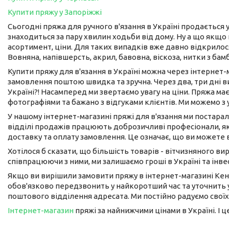
Купити пряжу у Запоріжжі
Сьогодні пряжа для ручного в'язання в Україні продається у
знаходиться за пару хвилин ходьби від дому. Ну а що якщо 
асортимент, ціни. Для таких випадків вже давно відкрилося
Вовняна, напівшерсть, акрил, бавовна, віскоза, нитки з бам
Купити пряжу для в'язання в Україні можна через інтернет
замовлення поштою швидка та зручна. Через два, три дні 
Україні?! Насамперед ми звертаємо увагу на ціни. Пряжа має
фотографіями та бажано з відгуками клієнтів. Ми можемо з
У нашому інтернет-магазині пряжі для в'язання ми постарал
відділі продажів працюють доброзичливі професіонали, як
доставку та оплату замовлення. Це означає, що ви можете 
Хотілося б сказати, що більшість товарів - вітчизняного в
співпрацюючи з ними, ми залишаємо гроші в Україні та інвес
Якщо ви вирішили замовити пряжу в інтернет-магазині Кен
обов'язково передзвонить у найкоротший час та уточнить у
поштового відділення адресата. Ми постійно радуємо своїх
Інтернет-магазин
пряжі за найнижчими цінами в Україні. І 