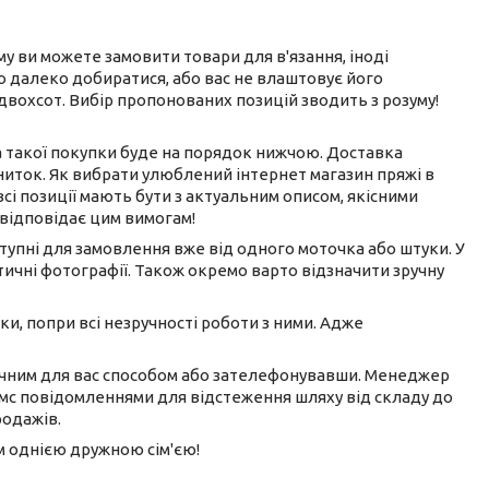
ому ви можете замовити товари для в'язання, іноді
ого далеко добиратися, або вас не влаштовує його
 двохсот. Вибір пропонованих позицій зводить з розуму!
на такої покупки буде на порядок нижчою. Доставка
ниток. Як вибрати улюблений інтернет магазин пряжі в
всі позиції мають бути з актуальним описом, якісними
 відповідає цим вимогам!
ступні для замовлення вже від одного моточка або штуки. У
ичні фотографії. Також окремо варто відзначити зручну
ки, попри всі незручності роботи з ними. Адже
ручним для вас способом або зателефонувавши. Менеджер
смс повідомленнями для відстеження шляху від складу до
родажів.
ом однією дружною сім'єю!