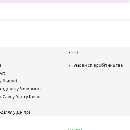
ОПТ
е
Умови співробітництва
Art
у Львові
коділля у Запоріжжі
 Candy-Yarn у Києві
ділля у Дніпрі